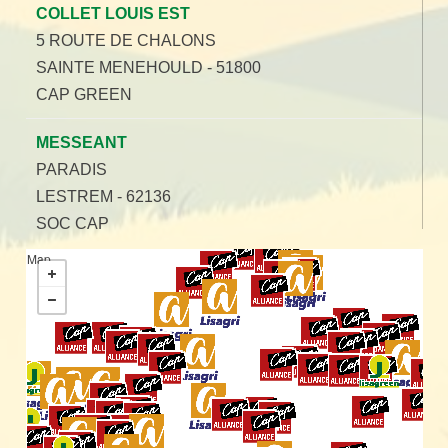
COLLET LOUIS EST
5 ROUTE DE CHALONS
SAINTE MENEHOULD
-
51800
CAP GREEN
MESSEANT
PARADIS
LESTREM
-
62136
SOC CAP
Map
LESIEUR
Rue de Parigné
MAYENNE
-
53101
CAP GREEN
PEILLET
LES CHASSES